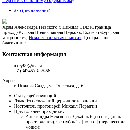
Перейти к основному содержимому
#75 (без названия)
Храм Александра Невского г. Нижняя Салда
Страница
прихода
Русская Православная Церковь, Екатеринбургская
митрополия,
Нижнетагильская епархия
, Центральное
благочиние
Контактная информация
ierey00@mail.ru
+7 (34345) 3-35-56
Адрес:
г. Нижняя Салда, ул. Энгельса, д. 62
Статус:
действующий
Язык богослужений:
церковнославянский
Настоятель:
протоиерей Михаил Парыгин
Престольные праздники:
Александра Невского - Декабрь 6 [по н.с.] (день
преставления), Сентябрь 12 [по н.с.] (перенесение
мощей)